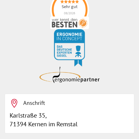
Sehr gut
08/2026
ErgonoMIX GmbH
hat
4.96
von
5
Sternen |
105
ErgonoMIX
GmbH
Bewertungen
auf
werkenntdenBESTEN.de
Anschrift
Karlstraße 35,
71394 Kernen im Remstal