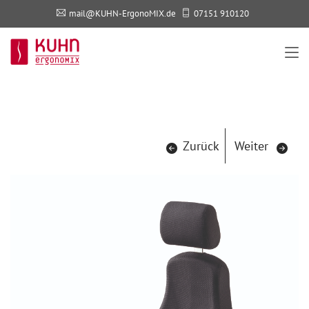
mail@KUHN-ErgonoMIX.de
07151 910120
Zurück
Weiter