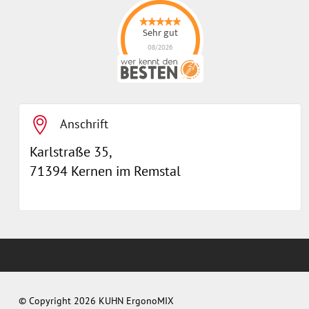
Sehr gut
08/2026
ErgonoMIX GmbH
hat
4.96
von
5
Sternen |
105
ErgonoMIX
GmbH
Bewertungen
auf
werkenntdenBESTEN.de
Anschrift
Karlstraße 35,
71394 Kernen im Remstal
© Copyright 2026 KUHN ErgonoMIX