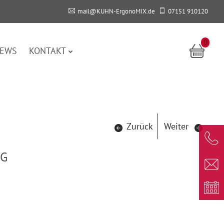
mail@KUHN-ErgonoMIX.de
07151 910120
0
EWS
KONTAKT
Zurück
Weiter
KG