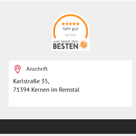
Sehr gut
08/2026
ErgonoMIX GmbH
hat
4.96
von
5
Sternen |
105
ErgonoMIX
GmbH
Bewertungen
auf
werkenntdenBESTEN.de
Anschrift
Karlstraße 35,
71394 Kernen im Remstal