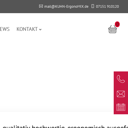
mail@KUHN-ErgonoMIX.de
07151 910120
0
EWS
KONTAKT
l, qualitativ hochwertig, ergonomisch ausgef