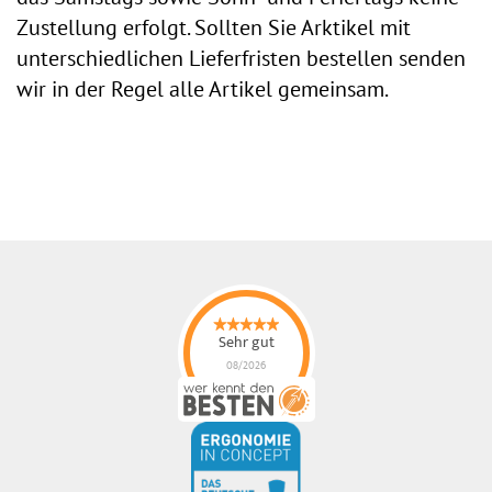
Zustellung erfolgt. Sollten Sie Arktikel mit
unterschiedlichen Lieferfristen bestellen senden
wir in der Regel alle Artikel gemeinsam.
Sehr gut
08/2026
ErgonoMIX GmbH
hat
4.96
von
5
Sternen |
105
ErgonoMIX
GmbH
Bewertungen
auf
werkenntdenBESTEN.de