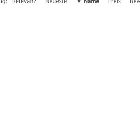
ng:
Relevanz
Neueste
▼ Name
Preis
Bew