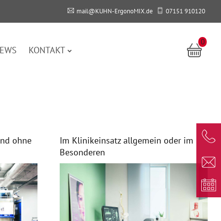
mail@KUHN-ErgonoMIX.de
07151 910120
0
EWS
KONTAKT
und ohne
Im Klinikeinsatz allgemein oder im
Besonderen