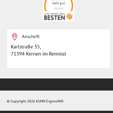
Sehr gut
08/2026
ErgonoMIX GmbH
hat
4.96
von
5
Sternen |
105
ErgonoMIX
GmbH
Bewertungen
auf
werkenntdenBESTEN.de
Anschrift
Karlstraße 35,
71394 Kernen im Remstal
© Copyright 2026 KUHN ErgonoMIX