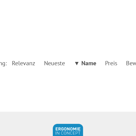
ng:
Relevanz
Neueste
▼ Name
Preis
Bew