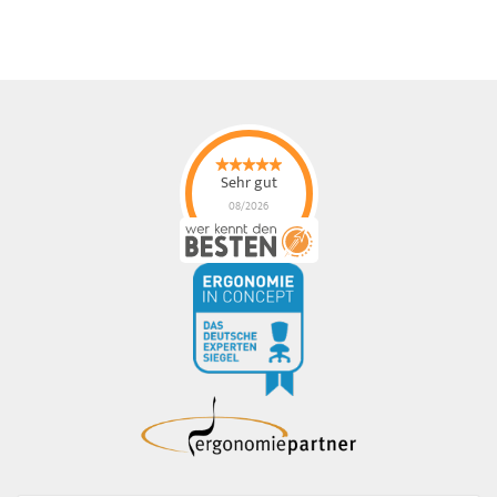
Sehr gut
08/2026
ErgonoMIX GmbH
hat
4.96
von
5
Sternen |
105
ErgonoMIX
GmbH
Bewertungen
auf
werkenntdenBESTEN.de