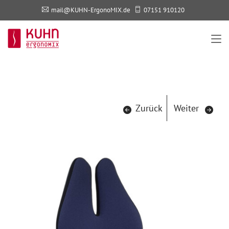
mail@KUHN-ErgonoMIX.de
07151 910120
Zurück
Weiter