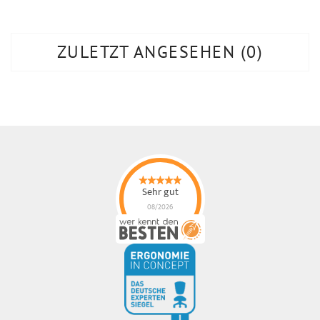
ZULETZT ANGESEHEN
0
Sehr gut
08/2026
ErgonoMIX GmbH
hat
4.96
von
5
Sternen |
105
ErgonoMIX
GmbH
Bewertungen
auf
werkenntdenBESTEN.de