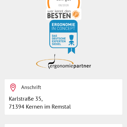
08/2026
ErgonoMIX GmbH
hat
4.96
von
5
Sternen |
105
ErgonoMIX
GmbH
Bewertungen
auf
werkenntdenBESTEN.de
Anschrift
Karlstraße 35,
71394 Kernen im Remstal