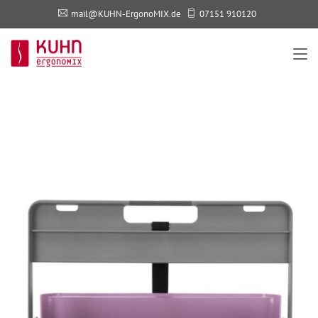
mail@KUHN-ErgonoMIX.de
07151 910120