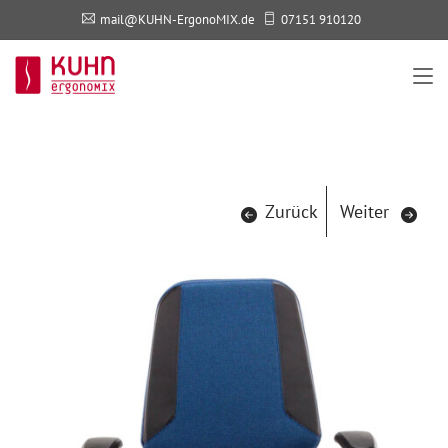
mail@KUHN-ErgonoMIX.de
07151 910120
Zurück
Weiter