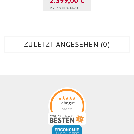
2.399,00 €
Inkl. 19,00% MwSt.
ZULETZT ANGESEHEN
0
Sehr gut
08/2026
ErgonoMIX GmbH
hat
4.96
von
5
Sternen |
105
ErgonoMIX
GmbH
Bewertungen