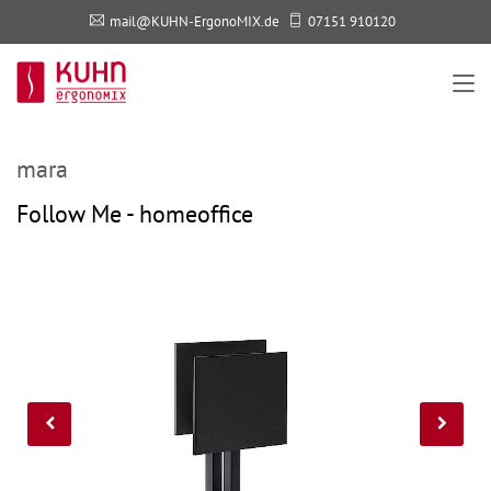
mail@KUHN-ErgonoMIX.de
07151 910120
mara
Follow Me - homeoffice