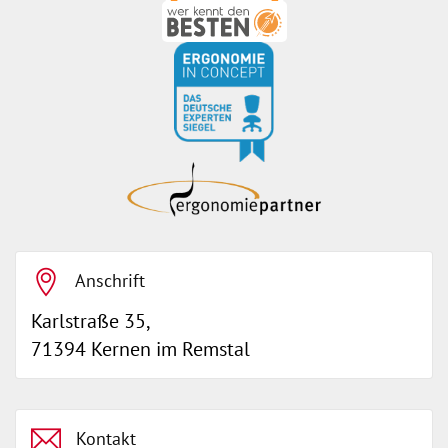
ErgonoMIX GmbH
hat
4.96
von
5
Sternen |
105
ErgonoMIX
GmbH
Bewertungen
auf
werkenntdenBESTEN.de
Anschrift
Karlstraße 35,
71394 Kernen im Remstal
Kontakt