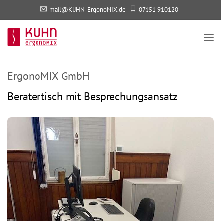
mail@KUHN-ErgonoMIX.de
07151 910120
ErgonoMIX GmbH
Beratertisch mit Besprechungsansatz