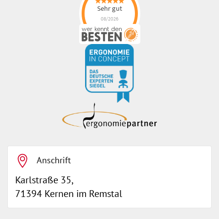
Sehr gut
08/2026
ErgonoMIX GmbH
hat
4.96
von
5
Sternen |
105
ErgonoMIX
GmbH
Bewertungen
auf
werkenntdenBESTEN.de
Anschrift
Karlstraße 35,
71394 Kernen im Remstal