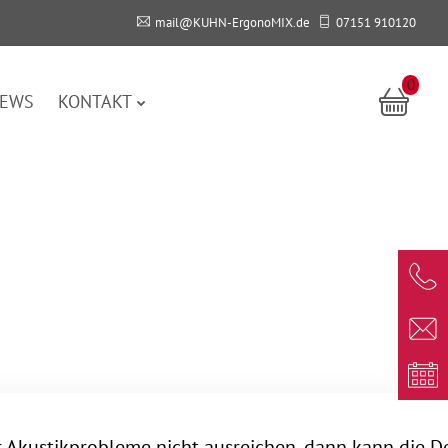
mail@KUHN-ErgonoMIX.de
07151 910120
0
EWS
KONTAKT
r Akustikprobleme nicht ausreichen, dann kann die D