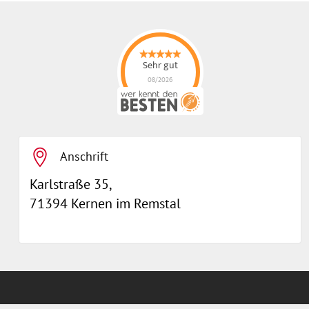
Sehr gut
08/2026
ErgonoMIX GmbH
hat
4.96
von
5
Sternen |
105
ErgonoMIX
GmbH
Bewertungen
auf
werkenntdenBESTEN.de
Anschrift
Karlstraße 35,
71394 Kernen im Remstal